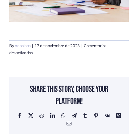
By
nobolsas
|
17 de noviembre de 2023
|
Comentarios
en
desactivados
Learn
about
business
partnerships
Share This Story, Choose Your
Platform!
Facebook
X
Reddit
LinkedIn
WhatsApp
Telegram
Tumblr
Pinterest
Vk
Xing
Email