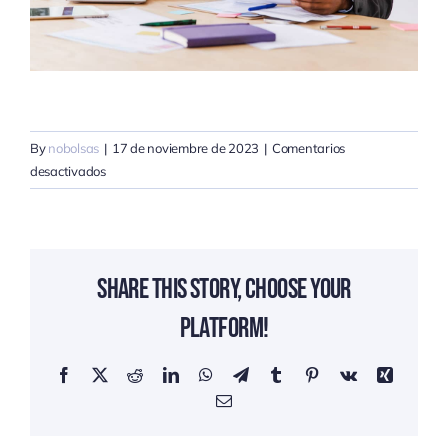
By
nobolsas
|
17 de noviembre de 2023
|
Comentarios
en
desactivados
What
is
non-
profit
Share This Story, Choose Your
corporation
Platform!
Facebook
X
Reddit
LinkedIn
WhatsApp
Telegram
Tumblr
Pinterest
Vk
Xing
Email